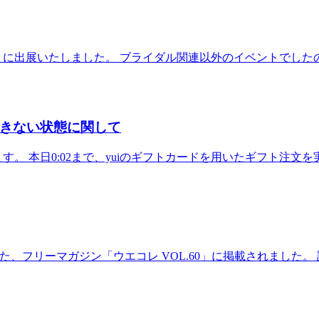
oms 39」に出展いたしました。 ブライダル関連以外のイベント
きない状態に関して
す。 本日0:02まで、yuiのギフトカードを用いたギフト注
フリーマガジン「ウエコレ VOL.60」に掲載されました。 詳細ページ：http