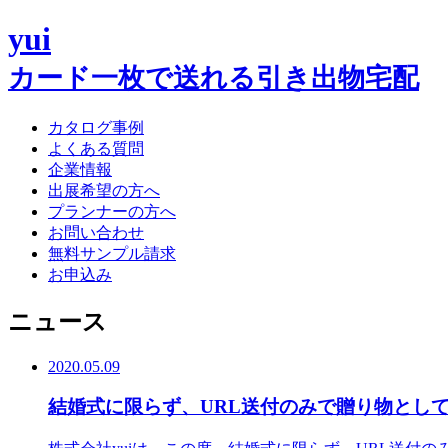
yui
カード一枚で送れる引き出物宅配
カタログ事例
よくある質問
企業情報
出展希望の方へ
プランナーの方へ
お問い合わせ
無料サンプル請求
お申込み
ニュース
2020.05.09
結婚式に限らず、URL送付のみで贈り物として