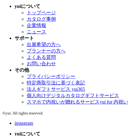
yuiについて
トップページ
カタログ事例
企業情報
ニュース
サポート
出展希望の方へ
プランナーの方へ
よくある質問
お問い合わせ
その他
プライバシーポリシー
特定商取引法に基づく表記
法人ギフトサービス yui365
個人向けデジタルカタログギフトサービス
スマホで内祝いが贈れるサービスyui for 内祝い
©yui. All rights reserved.
instagram
yuiについて