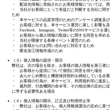
・ 配送先情報に登録されたお客様情報については、商
・ 当社がお客様にとって有益だと判断する当社に関す
ため
・ 本サービスの品質管理のためのアンケート調査及び
・ お客様に対する、本サービス運営に著しく影響を及
・ Facebook、Instagram、Twitter等のS
・ お客様から個人情報の取扱いに関する同意を求める
・ 当社が開催する各種イベント運営のため
・ お客様からのお問い合わせに対応するため
・ 匿名加工情報作成のため
（３）個人情報の提供・開示
弊社は、次の場合を除き、お客様の個人情報を第三者に
・ お客様から提供について個別に同意を得た場合
・ あらかじめ弊社と機密保持契約を締結している企業
・ お客様の行為が、本サービス、利用規約等に違反し
・ 裁判所、行政機関の命令等、その他法律の定めに従
に準ずる必要性ある場合
（４）個人情報の開示、訂正及び利用停止等
・ 弊社は、お客様から、個人情報保護法の定めに基づ